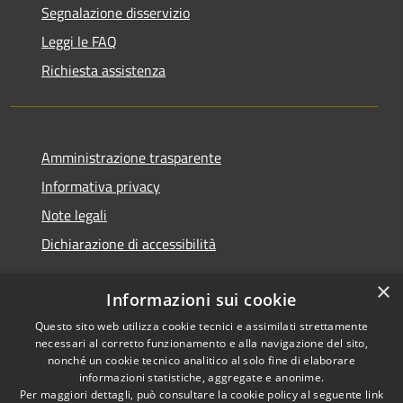
Segnalazione disservizio
Leggi le FAQ
Richiesta assistenza
Amministrazione trasparente
Informativa privacy
Note legali
Dichiarazione di accessibilità
×
Informazioni sui cookie
Questo sito web utilizza cookie tecnici e assimilati strettamente
RSS
Copyright © 2026 • Comune di
necessari al corretto funzionamento e alla navigazione del sito,
Accessibilità
Castignano • Powered by
nonché un cookie tecnico analitico al solo fine di elaborare
Privacy
Municipium
Accesso
•
informazioni statistiche, aggregate e anonime.
Per maggiori dettagli, può consultare la cookie policy al seguente
link
Cookie
redazione