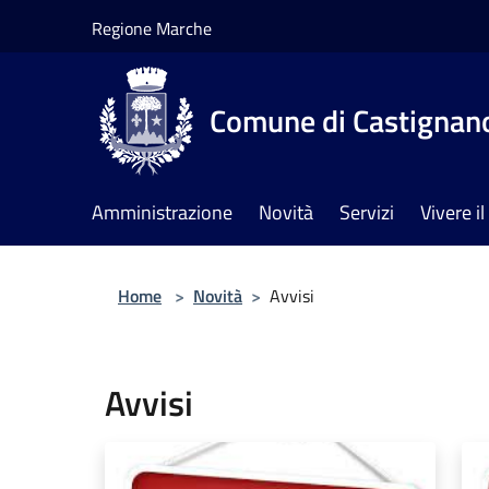
Salta al contenuto principale
Regione Marche
Comune di Castignan
Amministrazione
Novità
Servizi
Vivere 
Home
>
Novità
>
Avvisi
Avvisi