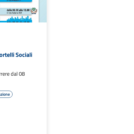
rtelli Sociali
rrere dal 08
azione