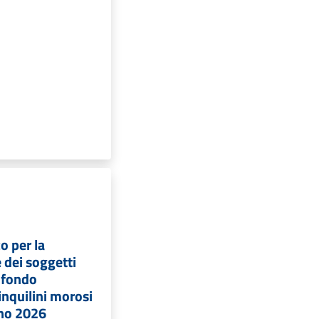
o per la
 dei soggetti
l fondo
inquilini morosi
nno 2026