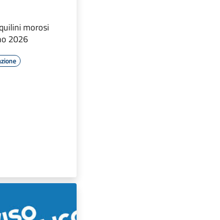
quilini morosi
nno 2026
azione