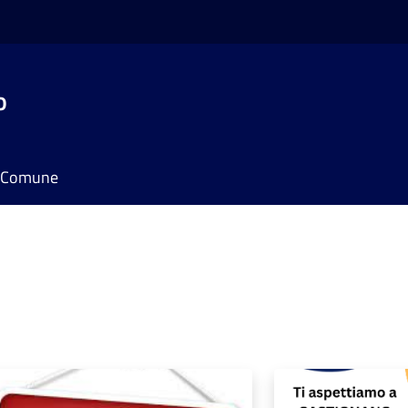
o
il Comune