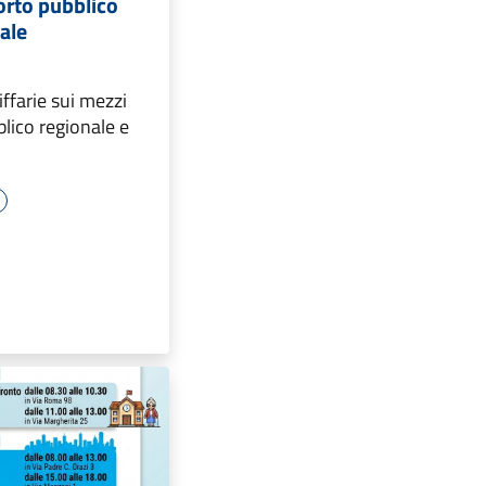
orto pubblico
cale
iffarie sui mezzi
blico regionale e