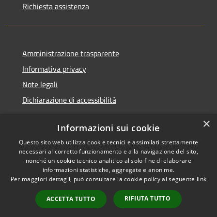
Richiesta assistenza
Amministrazione trasparente
Informativa privacy
Note legali
Dichiarazione di accessibilità
×
Informazioni sui cookie
Questo sito web utilizza cookie tecnici e assimilati strettamente
RSS
Copyright © 2026 • Comune di
necessari al corretto funzionamento e alla navigazione del sito,
Accessibilità
Castignano • Powered by
nonché un cookie tecnico analitico al solo fine di elaborare
informazioni statistiche, aggregate e anonime.
Privacy
Municipium
Accesso
•
Per maggiori dettagli, può consultare la cookie policy al seguente
link
Cookie
redazione
Mappa del sito
RIFIUTA TUTTO
ACCETTA TUTTO
Extranet