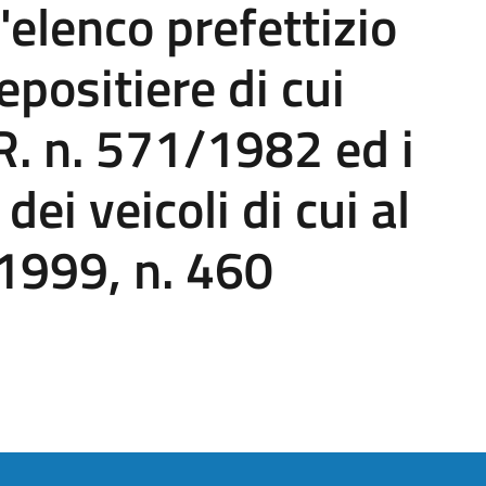
'elenco prefettizio
positiere di cui
P.R. n. 571/1982 ed i
 dei veicoli di cui al
1999, n. 460