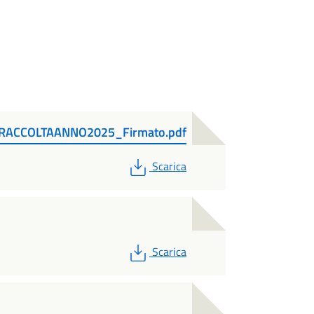
RACCOLTAANNO2025_Firmato.pdf
PDF
Scarica
PDF
Scarica