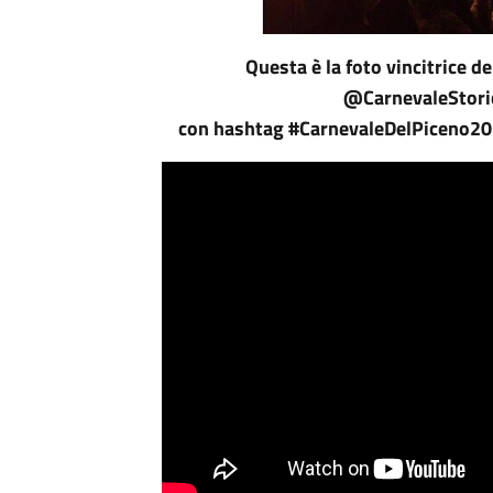
Questa è la foto vincitrice d
@CarnevaleStori
con hashtag #CarnevaleDelPiceno201