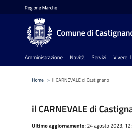
Salta al contenuto principale
Regione Marche
Comune di Castignan
Amministrazione
Novità
Servizi
Vivere 
Home
>
il CARNEVALE di Castignano
il CARNEVALE di Castign
Ultimo aggiornamento
: 24 agosto 2023, 12