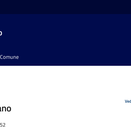
o
il Comune
Ved
ano
:52