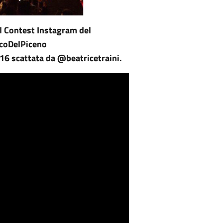
el Contest Instagram del
coDelPiceno
6 scattata da @beatricetraini.