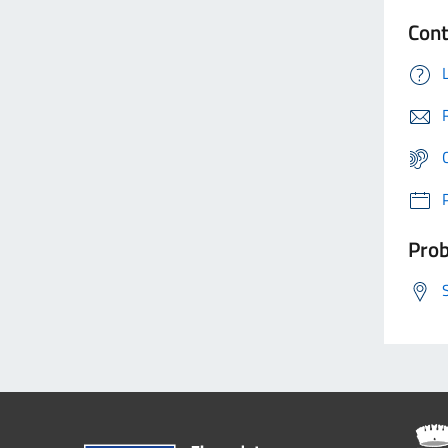
Cont
Prob