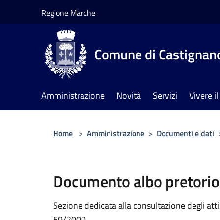
Salta al contenuto principale
Regione Marche
Comune di Castignan
Amministrazione
Novità
Servizi
Vivere 
Home
>
Amministrazione
>
Documenti e dati
Documento albo pretorio
Sezione dedicata alla consultazione degli atti a
69/2009