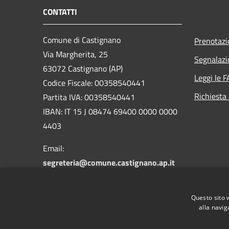
CONTATTI
Comune di Castignano
Prenotaz
Via Margherita, 25
Segnalazi
63072 Castignano (AP)
Leggi le 
Codice Fiscale: 00358540441
Richiesta
Partita IVA: 00358540441
IBAN: IT 15 J 08474 69400 0000 0000
4403
Email:
segreteria@comune.castignano.ap.it
PEC:
comunecastignano.ap@pec.it
Centralino Unico: +39 0736
Questo sito 
822128/821432
alla navig