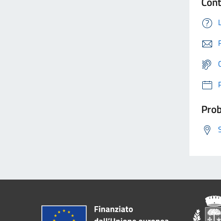
Cont
Prob