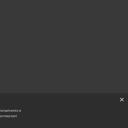
×
nzionamento e
nformazioni