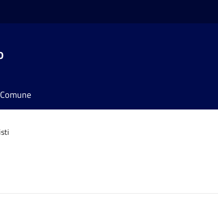
o
il Comune
sti