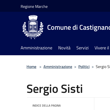
Salta al contenuto principale
Regione Marche
Comune di Castignan
Amministrazione
Novità
Servizi
Vivere 
Home
>
Amministrazione
>
Politici
>
Sergio Si
Sergio Sisti
INDICE DELLA PAGINA