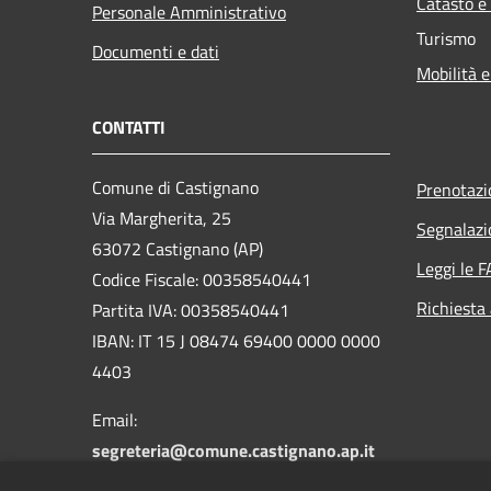
Catasto e
Personale Amministrativo
Turismo
Documenti e dati
Mobilità e
CONTATTI
Comune di Castignano
Prenotaz
Via Margherita, 25
Segnalazi
63072 Castignano (AP)
Leggi le 
Codice Fiscale: 00358540441
Richiesta
Partita IVA: 00358540441
IBAN: IT 15 J 08474 69400 0000 0000
4403
Email:
segreteria@comune.castignano.ap.it
PEC:
comunecastignano.ap@pec.it