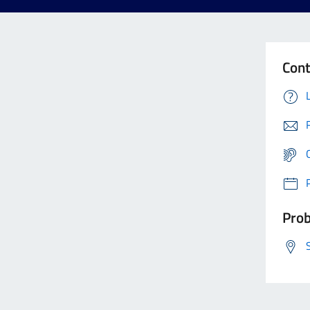
Cont
Prob