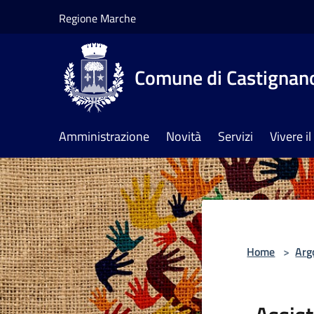
Salta al contenuto principale
Regione Marche
Comune di Castignan
Amministrazione
Novità
Servizi
Vivere 
Home
>
Arg