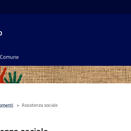
o
il Comune
omenti
>
Assistenza sociale