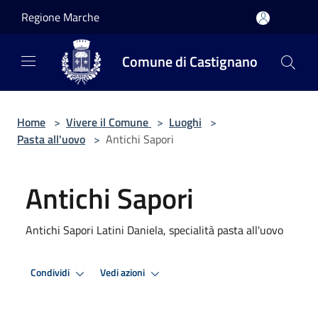
Salta al contenuto principale
Regione Marche
Comune di Castignano
Home
>
Vivere il Comune
>
Luoghi
>
Pasta all'uovo
>
Antichi Sapori
Antichi Sapori
Antichi Sapori Latini Daniela, specialità pasta all'uovo
Condividi
Vedi azioni