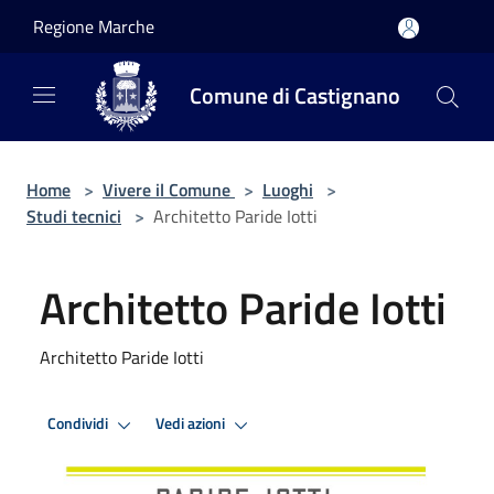
Salta al contenuto principale
Regione Marche
Comune di Castignano
Home
>
Vivere il Comune
>
Luoghi
>
Studi tecnici
>
Architetto Paride Iotti
Architetto Paride Iotti
Architetto Paride Iotti
Condividi
Vedi azioni