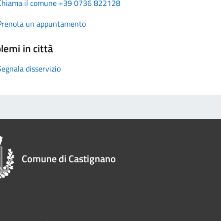
Chiama il comune +39 0736 822128
Prenota un appuntamento
lemi in città
Segnala disservizio
Comune di Castignano