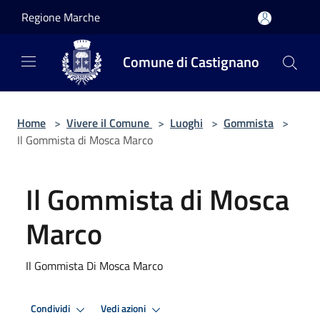
Salta al contenuto principale
Regione Marche
Comune di Castignano
Home
>
Vivere il Comune
>
Luoghi
>
Gommista
>
Il Gommista di Mosca Marco
Il Gommista di Mosca
Marco
Il Gommista Di Mosca Marco
Condividi
Vedi azioni