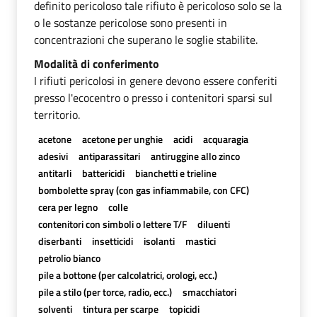
definito pericoloso tale rifiuto è pericoloso solo se la
o le sostanze pericolose sono presenti in
concentrazioni che superano le soglie stabilite.
Modalità di conferimento
I rifiuti pericolosi in genere devono essere conferiti
presso l'ecocentro o presso i contenitori sparsi sul
territorio.
acetone
acetone per unghie
acidi
acquaragia
adesivi
antiparassitari
antiruggine allo zinco
antitarli
battericidi
bianchetti e trieline
bombolette spray (con gas infiammabile, con CFC)
cera per legno
colle
contenitori con simboli o lettere T/F
diluenti
diserbanti
insetticidi
isolanti
mastici
petrolio bianco
pile a bottone (per calcolatrici, orologi, ecc.)
pile a stilo (per torce, radio, ecc.)
smacchiatori
solventi
tintura per scarpe
topicidi