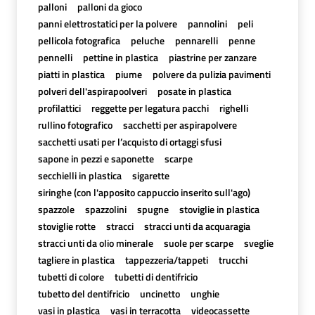
palloni
palloni da gioco
panni elettrostatici per la polvere
pannolini
peli
pellicola fotografica
peluche
pennarelli
penne
pennelli
pettine in plastica
piastrine per zanzare
piatti in plastica
piume
polvere da pulizia pavimenti
polveri dell'aspirapoolveri
posate in plastica
profilattici
reggette per legatura pacchi
righelli
rullino fotografico
sacchetti per aspirapolvere
sacchetti usati per l’acquisto di ortaggi sfusi
sapone in pezzi e saponette
scarpe
secchielli in plastica
sigarette
siringhe (con l'apposito cappuccio inserito sull'ago)
spazzole
spazzolini
spugne
stoviglie in plastica
stoviglie rotte
stracci
stracci unti da acquaragia
stracci unti da olio minerale
suole per scarpe
sveglie
tagliere in plastica
tappezzeria/tappeti
trucchi
tubetti di colore
tubetti di dentifricio
tubetto del dentifricio
uncinetto
unghie
vasi in plastica
vasi in terracotta
videocassette