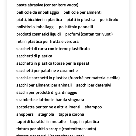
paste abrasive (contenitore vuoto)
pellicole da imballaggio
pellicole per alimenti
piatti, bicchieri in plastica
piatti in plastica
polistirolo
polistirolo imballaggi
polistitolo pannelli
prodotti cosmetici liquidi
profumi (contenitori vuoti)
reti in plastica per frutta e verdura
sacchetti di carta con interno plastificato
sacchetti di plastica
sacchetti in plastica (borse per la spesa)
sacchetti per patatine e caramelle
sacchi e sacchetti in plastica (fuorché per materiale edile)
sacchi per alimenti per animali
sacchi per detersivi
sacchi per prodotti di giardinaggio
scatolette e lattine in banda stagnata
scatolette per tonno e altri alimenti
shampoo
shoppers
stagnola
tappi a corona
tappi di barattoli in metallo
tappi in plastica
tintura per abiti o scarpe (contenitore vuoto)
tintura per capelli (contenitore vuoto)