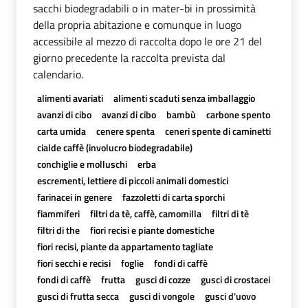
sacchi biodegradabili o in mater-bi in prossimità
della propria abitazione e comunque in luogo
accessibile al mezzo di raccolta dopo le ore 21 del
giorno precedente la raccolta prevista dal
calendario.
alimenti avariati
alimenti scaduti senza imballaggio
avanzi di cibo
avanzi di cibo
bambù
carbone spento
carta umida
cenere spenta
ceneri spente di caminetti
cialde caffè (involucro biodegradabile)
conchiglie e molluschi
erba
escrementi, lettiere di piccoli animali domestici
farinacei in genere
fazzoletti di carta sporchi
fiammiferi
filtri da tè, caffè, camomilla
filtri di tè
filtri di the
fiori recisi e piante domestiche
fiori recisi, piante da appartamento tagliate
fiori secchi e recisi
foglie
fondi di caffè
fondi di caffè
frutta
gusci di cozze
gusci di crostacei
gusci di frutta secca
gusci di vongole
gusci d'uovo