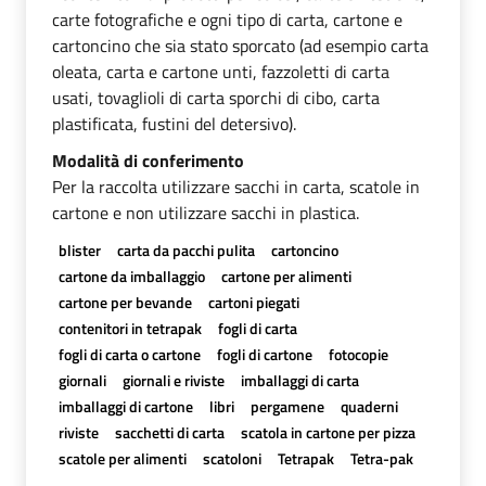
carte fotografiche e ogni tipo di carta, cartone e
cartoncino che sia stato sporcato (ad esempio carta
oleata, carta e cartone unti, fazzoletti di carta
usati, tovaglioli di carta sporchi di cibo, carta
plastificata, fustini del detersivo).
Modalità di conferimento
Per la raccolta utilizzare sacchi in carta, scatole in
cartone e non utilizzare sacchi in plastica.
blister
carta da pacchi pulita
cartoncino
cartone da imballaggio
cartone per alimenti
cartone per bevande
cartoni piegati
contenitori in tetrapak
fogli di carta
fogli di carta o cartone
fogli di cartone
fotocopie
giornali
giornali e riviste
imballaggi di carta
imballaggi di cartone
libri
pergamene
quaderni
riviste
sacchetti di carta
scatola in cartone per pizza
scatole per alimenti
scatoloni
Tetrapak
Tetra-pak