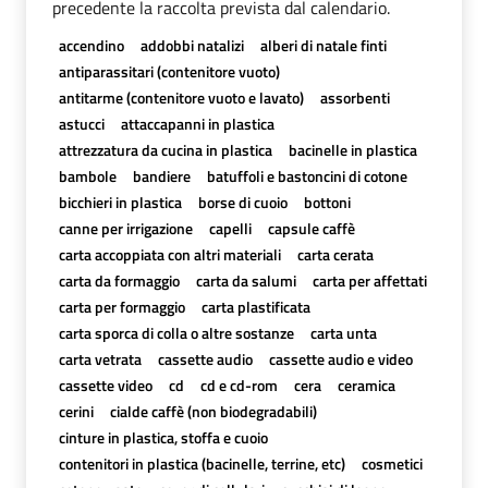
precedente la raccolta prevista dal calendario.
accendino
addobbi natalizi
alberi di natale finti
antiparassitari (contenitore vuoto)
antitarme (contenitore vuoto e lavato)
assorbenti
astucci
attaccapanni in plastica
attrezzatura da cucina in plastica
bacinelle in plastica
bambole
bandiere
batuffoli e bastoncini di cotone
bicchieri in plastica
borse di cuoio
bottoni
canne per irrigazione
capelli
capsule caffè
carta accoppiata con altri materiali
carta cerata
carta da formaggio
carta da salumi
carta per affettati
carta per formaggio
carta plastificata
carta sporca di colla o altre sostanze
carta unta
carta vetrata
cassette audio
cassette audio e video
cassette video
cd
cd e cd-rom
cera
ceramica
cerini
cialde caffè (non biodegradabili)
cinture in plastica, stoffa e cuoio
contenitori in plastica (bacinelle, terrine, etc)
cosmetici