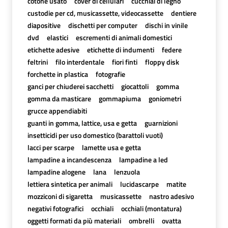
cotone usato
cover di cellulari
cucchiai di legno
custodie per cd, musicassette, videocassette
dentiere
diapositive
dischetti per computer
dischi in vinile
dvd
elastici
escrementi di animali domestici
etichette adesive
etichette di indumenti
federe
feltrini
filo interdentale
fiori finti
floppy disk
forchette in plastica
fotografie
ganci per chiuderei sacchetti
giocattoli
gomma
gomma da masticare
gommapiuma
goniometri
grucce appendiabiti
guanti in gomma, lattice, usa e getta
guarnizioni
insetticidi per uso domestico (barattoli vuoti)
lacci per scarpe
lamette usa e getta
lampadine a incandescenza
lampadine a led
lampadine alogene
lana
lenzuola
lettiera sintetica per animali
lucidascarpe
matite
mozziconi di sigaretta
musicassette
nastro adesivo
negativi fotografici
occhiali
occhiali (montatura)
oggetti formati da più materiali
ombrelli
ovatta