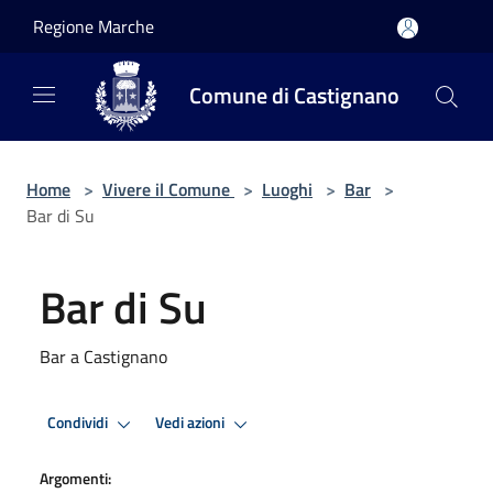
Salta al contenuto principale
Regione Marche
Comune di Castignano
Home
>
Vivere il Comune
>
Luoghi
>
Bar
>
Bar di Su
Bar di Su
Bar a Castignano
Condividi
Vedi azioni
Argomenti: