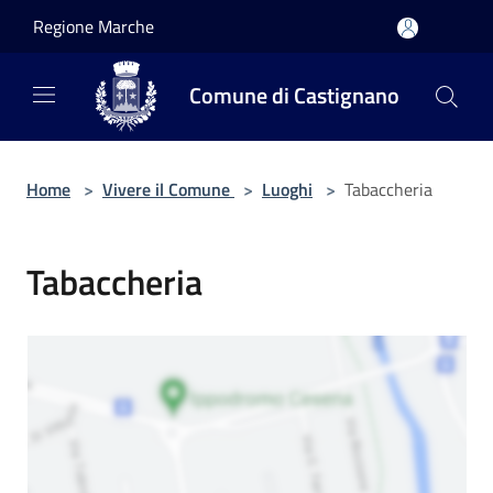
Salta al contenuto principale
Regione Marche
Comune di Castignano
Home
>
Vivere il Comune
>
Luoghi
>
Tabaccheria
Tabaccheria